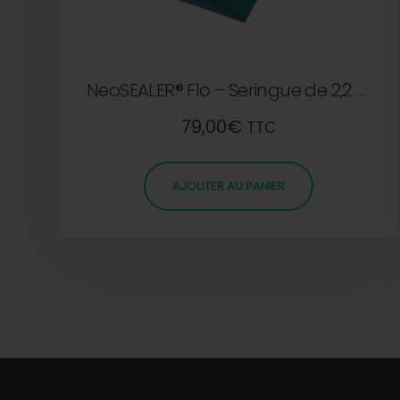
NeoSEALER® Flo – Seringue de 2,2 g sans embouts
79,00
€
TTC
AJOUTER AU PANIER