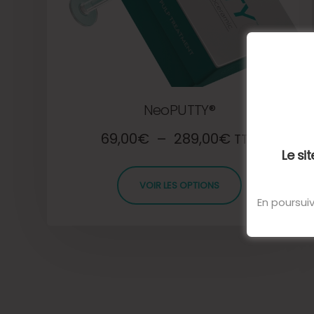
NeoPUTTY®
69,00
€
–
289,00
€
TTC
Le si
VOIR LES OPTIONS
En poursuiv