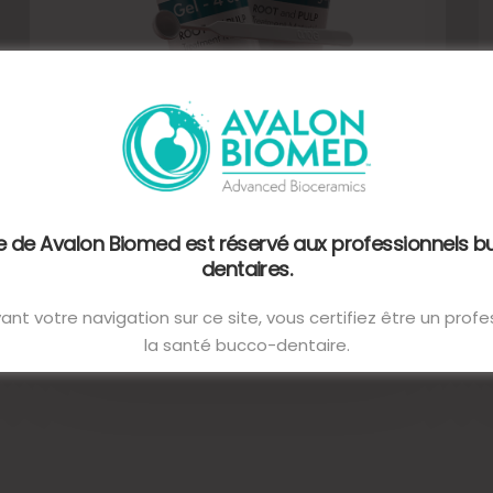
NeoMTA® 2
79,00
€
–
159,00
€
TTC
te de Avalon Biomed est réservé aux professionnels 
dentaires.
VOIR LES OPTIONS
ant votre navigation sur ce site, vous certifiez être un prof
la santé bucco-dentaire.