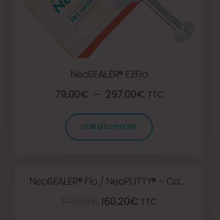
NeoSEALER® EZFlo
79,00
€
–
297,00
€
TTC
VOIR LES OPTIONS
NeoSEALER® Flo / NeoPUTTY® – Combo kit
178,00
€
160,20
€
TTC