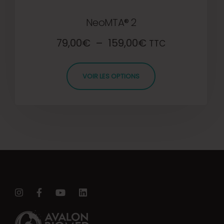
NeoMTA® 2
79,00
€
–
159,00
€
TTC
VOIR LES OPTIONS